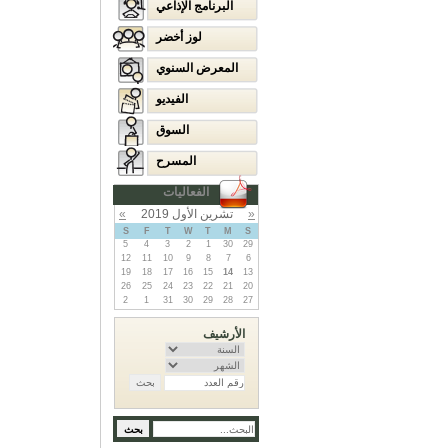
البرنامج الإذاعي
لوز أخضر
المعرض السنوي
الفيديو
السوق
المسرح
الفعاليات
«
تشرين الأول 2019
»
S
F
T
W
T
M
S
5
4
3
2
1
30
29
12
11
10
9
8
7
6
19
18
17
16
15
14
13
26
25
24
23
22
21
20
2
1
31
30
29
28
27
الأرشيف