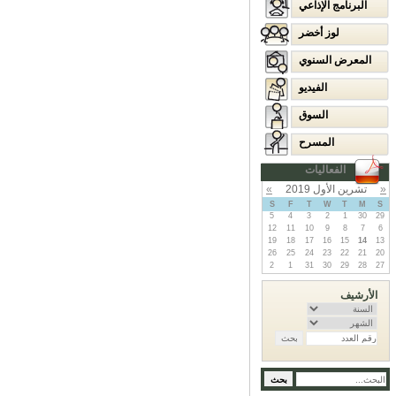
البرنامج الإذاعي
لوز أخضر
المعرض السنوي
الفيديو
السوق
المسرح
الفعاليات
«
تشرين الأول 2019
»
S
F
T
W
T
M
S
5
4
3
2
1
30
29
12
11
10
9
8
7
6
19
18
17
16
15
14
13
26
25
24
23
22
21
20
2
1
31
30
29
28
27
الأرشيف