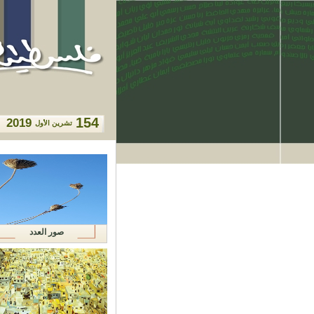
154
2019
تشرين الأول
صور العدد