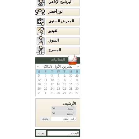
البرنامج الإذاعي
لوز أخضر
المعرض السنوي
الفيديو
السوق
المسرح
الفعاليات
«
تشرين الأول 2019
»
S
F
T
W
T
M
S
5
4
3
2
1
30
29
12
11
10
9
8
7
6
19
18
17
16
15
14
13
26
25
24
23
22
21
20
2
1
31
30
29
28
27
الأرشيف