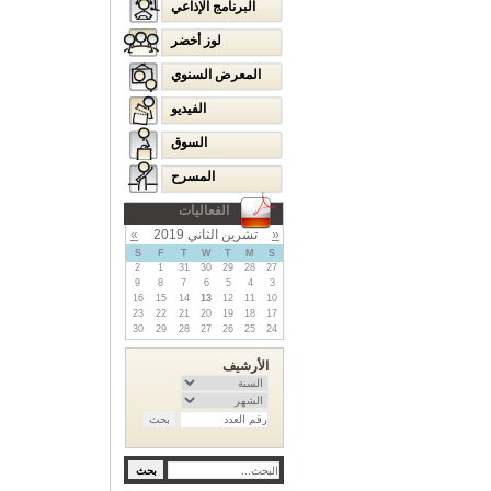
البرنامج الإذاعي
لوز أخضر
المعرض السنوي
الفيديو
السوق
المسرح
الفعاليات
«
تشرين الثاني 2019
»
S
F
T
W
T
M
S
2
1
31
30
29
28
27
9
8
7
6
5
4
3
16
15
14
13
12
11
10
23
22
21
20
19
18
17
30
29
28
27
26
25
24
الأرشيف