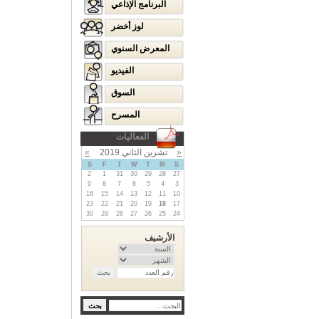
البرنامج الإذاعي
لوز أخضر
المعرض السنوي
الفيديو
السوق
المسرح
الفعاليات
«
تشرين الثاني 2019
»
S
F
T
W
T
M
S
2
1
31
30
29
28
27
9
8
7
6
5
4
3
16
15
14
13
12
11
10
23
22
21
20
19
18
17
30
29
28
27
26
25
24
الأرشيف