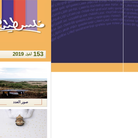
153
2019
أيلول
صور العدد