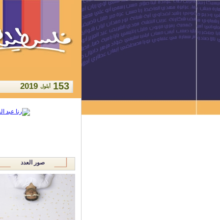
153
2019
أيلول
صور العدد