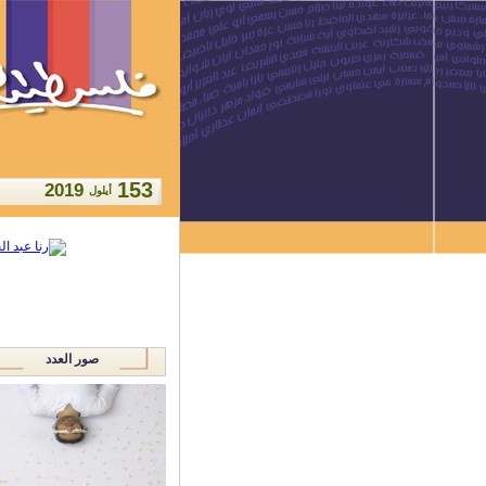
153
2019
أيلول
صور العدد