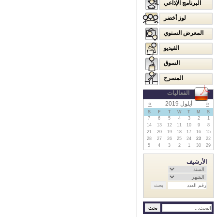
البرنامج الإذاعي
لوز أخضر
المعرض السنوي
الفيديو
السوق
المسرح
الفعاليات
«
أيلول 2019
»
S
F
T
W
T
M
S
7
6
5
4
3
2
1
14
13
12
11
10
9
8
21
20
19
18
17
16
15
28
27
26
25
24
23
22
5
4
3
2
1
30
29
الأرشيف