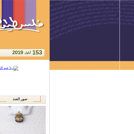
153
2019
أيلول
صور العدد