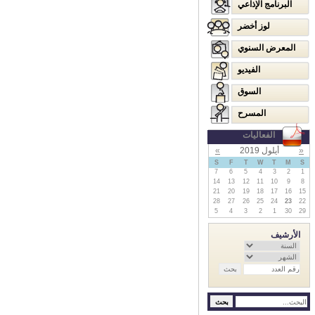
البرنامج الإذاعي
لوز أخضر
المعرض السنوي
الفيديو
السوق
المسرح
الفعاليات
«
أيلول 2019
»
S
F
T
W
T
M
S
7
6
5
4
3
2
1
14
13
12
11
10
9
8
21
20
19
18
17
16
15
28
27
26
25
24
23
22
5
4
3
2
1
30
29
الأرشيف