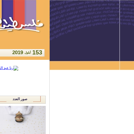
153
2019
أيلول
صور العدد