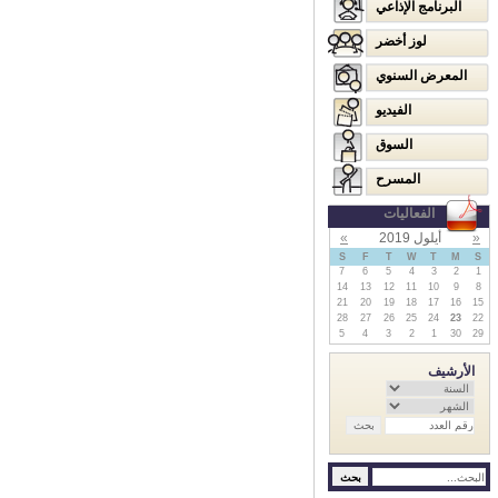
البرنامج الإذاعي
لوز أخضر
المعرض السنوي
الفيديو
السوق
المسرح
الفعاليات
«
أيلول 2019
»
S
F
T
W
T
M
S
7
6
5
4
3
2
1
14
13
12
11
10
9
8
21
20
19
18
17
16
15
28
27
26
25
24
23
22
5
4
3
2
1
30
29
الأرشيف