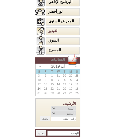
البرنامج الإذاعي
لوز أخضر
المعرض السنوي
الفيديو
السوق
المسرح
الفعاليات
«
آب 2019
»
S
F
T
W
T
M
S
3
2
1
31
30
29
28
10
9
8
7
6
5
4
17
16
15
14
13
12
11
24
23
22
21
20
19
18
31
30
29
28
27
26
25
الأرشيف