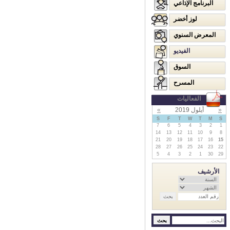
البرنامج الإذاعي
لوز أخضر
المعرض السنوي
الفيديو
السوق
المسرح
الفعاليات
«
أيلول 2019
»
S
F
T
W
T
M
S
7
6
5
4
3
2
1
14
13
12
11
10
9
8
21
20
19
18
17
16
15
28
27
26
25
24
23
22
5
4
3
2
1
30
29
الأرشيف