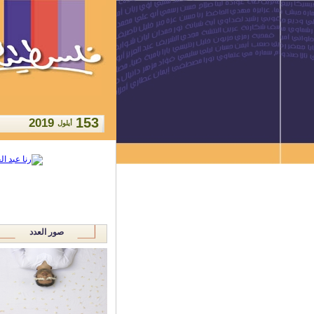
153
2019
أيلول
صور العدد