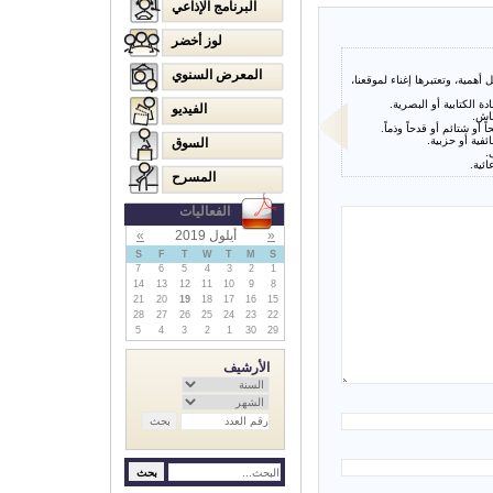
البرنامج الإذاعي
لوز أخضر
المعرض السنوي
همية، وتعتبرها إغناء لموقعنا،
ة الكتابية أو البصرية.
الفيديو
قاش.
ً أو شتائم أو قدحاً وذماً.
ئفية أو حزبية.
السوق
ائية.
المسرح
الفعاليات
«
أيلول 2019
»
S
F
T
W
T
M
S
7
6
5
4
3
2
1
14
13
12
11
10
9
8
21
20
19
18
17
16
15
28
27
26
25
24
23
22
5
4
3
2
1
30
29
الأرشيف