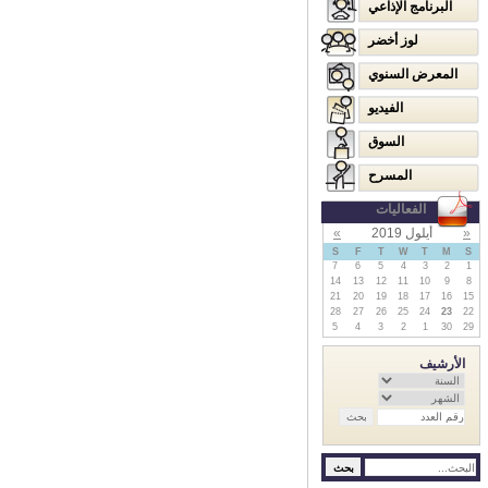
البرنامج الإذاعي
لوز أخضر
المعرض السنوي
الفيديو
السوق
المسرح
الفعاليات
«
أيلول 2019
»
S
F
T
W
T
M
S
7
6
5
4
3
2
1
14
13
12
11
10
9
8
21
20
19
18
17
16
15
28
27
26
25
24
23
22
5
4
3
2
1
30
29
الأرشيف