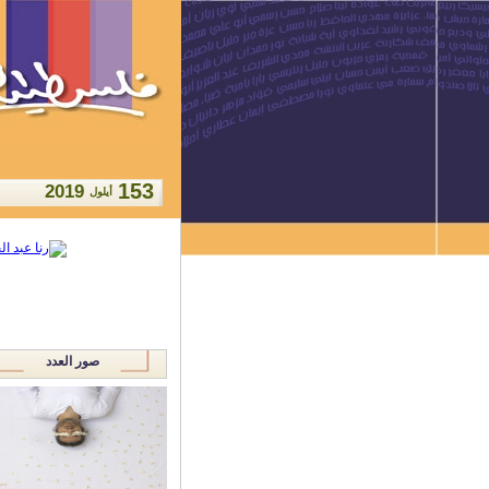
153
2019
أيلول
صور العدد