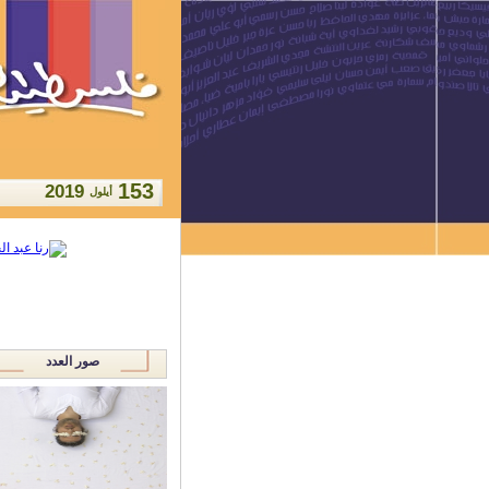
153
2019
أيلول
صور العدد