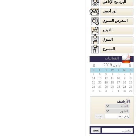
البرنامج الإذاعي
لوز أخضر
المعرض السنوي
الفيديو
السوق
المسرح
الفعاليات
«
أيلول 2019
»
S
F
T
W
T
M
S
7
6
5
4
3
2
1
14
13
12
11
10
9
8
21
20
19
18
17
16
15
28
27
26
25
24
23
22
5
4
3
2
1
30
29
الأرشيف