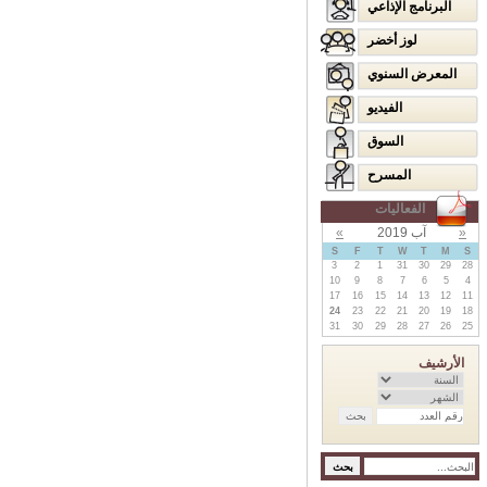
البرنامج الإذاعي
لوز أخضر
المعرض السنوي
الفيديو
السوق
المسرح
الفعاليات
«
آب 2019
»
S
F
T
W
T
M
S
3
2
1
31
30
29
28
10
9
8
7
6
5
4
17
16
15
14
13
12
11
24
23
22
21
20
19
18
31
30
29
28
27
26
25
الأرشيف