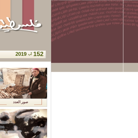
152
2019
آب
صور العدد