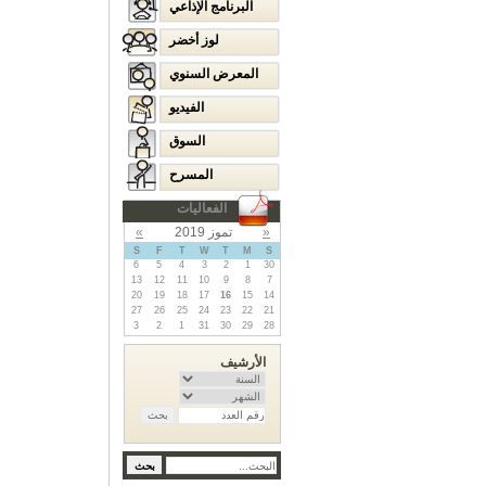
البرنامج الإذاعي
لوز أخضر
المعرض السنوي
الفيديو
السوق
المسرح
الفعاليات
«
تموز 2019
»
S
F
T
W
T
M
S
6
5
4
3
2
1
30
13
12
11
10
9
8
7
20
19
18
17
16
15
14
27
26
25
24
23
22
21
3
2
1
31
30
29
28
الأرشيف